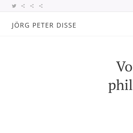
JÖRG PETER DISSE
Philosoph und Theologe
Vo
phi